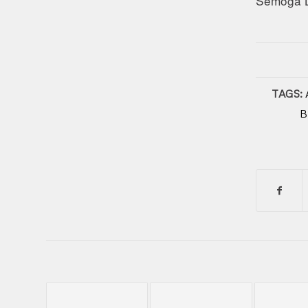
Semoga L
TAGS:
B