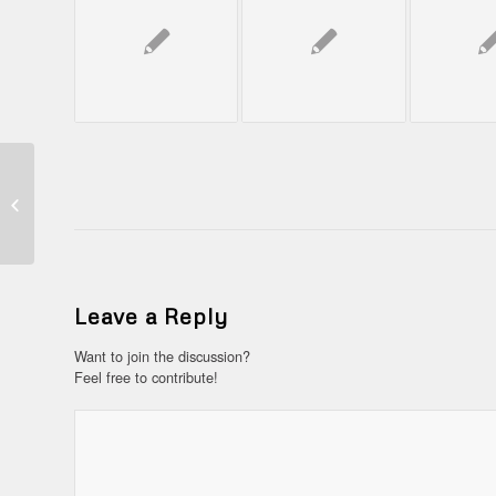
Segera di Buka Gerai Baru Ok Bento
Pasirian Lumajang / Ok Bento
Lumajang
Leave a Reply
Want to join the discussion?
Feel free to contribute!