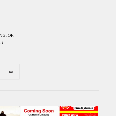
ANG
,
OK
AK