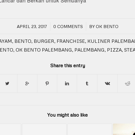
ancar dan Berkah untuk Semuanya
/
/
APRIL 23, 2017
0 COMMENTS
BY
OK BENTO
AYAM
,
BENTO
,
BURGER
,
FRANCHISE
,
KULINER PALEMB
ENTO
,
OK BENTO PALEMBANG
,
PALEMBANG
,
PIZZA
,
STE
Share this entry
You might also like